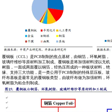
覆铜板（CCL）是PCB制制的焦点基材，由铜箔，环氧树脂，
玻璃纤维纱等原材料加工制成。覆铜板是将加强材料浸以无机
树脂，一面或两面覆以铜箔，经热压而成的一种板状材料，绝
缘、支持三大功能，是一类公用于PCB制制的特殊层压板。玻
纤布基板是最常见的覆铜板类型，由玻纤布做为加强材料，环
氧树脂为粘合剂制成。