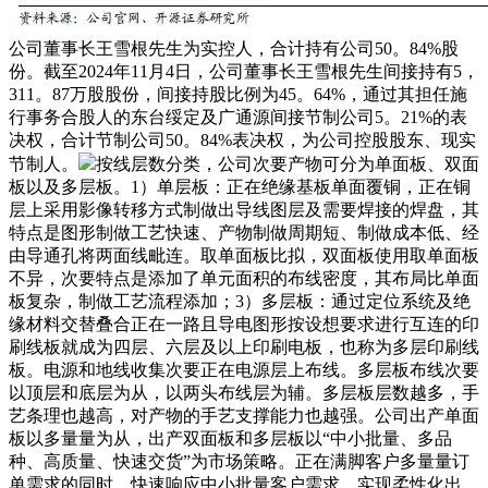
公司董事长王雪根先生为实控人，合计持有公司50。84%股
份。截至2024年11月4日，公司董事长王雪根先生间接持有5，
311。87万股股份，间接持股比例为45。64%，通过其担任施
行事务合股人的东台绥定及广通源间接节制公司5。21%的表
决权，合计节制公司50。84%表决权，为公司控股股东、现实
节制人。
按线层数分类，公司次要产物可分为单面板、双面
板以及多层板。1）单层板：正在绝缘基板单面覆铜，正在铜
层上采用影像转移方式制做出导线图层及需要焊接的焊盘，其
特点是图形制做工艺快速、产物制做周期短、制做成本低、经
由导通孔将两面线毗连。取单面板比拟，双面板使用取单面板
不异，次要特点是添加了单元面积的布线密度，其布局比单面
板复杂，制做工艺流程添加；3）多层板：通过定位系统及绝
缘材料交替叠合正在一路且导电图形按设想要求进行互连的印
刷线板就成为四层、六层及以上印刷电板，也称为多层印刷线
板。电源和地线收集次要正在电源层上布线。多层板布线次要
以顶层和底层为从，以两头布线层为辅。多层板层数越多，手
艺条理也越高，对产物的手艺支撑能力也越强。公司出产单面
板以多量量为从，出产双面板和多层板以“中小批量、多品
种、高质量、快速交货”为市场策略。正在满脚客户多量量订
单需求的同时，快速响应中小批量客户需求，实现柔性化出