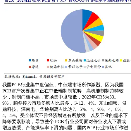
我国PCB行业集中度偏低，中低端市场所作激烈。因为我国
PCB财产次要集中正在中低端制制范畴，高机能制制范畴较
少，制制门槛不高，市场集中度较低，2023年CR5为33。
9%，鹏鼎控股市场份额占比最多，达12。4%。东山细密、健
鼎科技、深南电、华通别离占比达7。5%、4。9%、4。8%、
4。4%。受全体宏不雅经济增速有所放缓，以及下业的需求下
降等要素影响，导致整个 PCB 行业公司面对停业收入下滑或
增速放缓、产能操纵率下滑的问题，国内PCB行业市场所作进