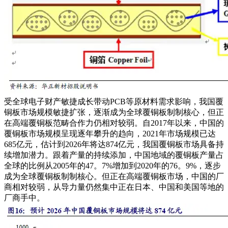
受全球电子财产敏捷成长带动PCB等原材料需求影响，我国覆
铜板市场规模敏捷扩张，逐渐成为全球覆铜板制制核心，但正
在高端覆铜板范畴合作力仍相对较弱。自2017年以来，中国的
覆铜板市场规模呈现逐年攀升的趋向，2021年市场规模已达
685亿元，估计到2026年将达874亿元，我国覆铜板市场具备持
续增加潜力。跟着产量的持续添加，中国地域的覆铜板产量占
全球的比例从2005年的47。7%增加到2020年的76。9%，逐步
成为全球覆铜板制制核心。但正在高端覆铜板市场，中国的厂
商相对较弱，从导力量仍然集中正在日本、中国和美国等地的
厂商手中。