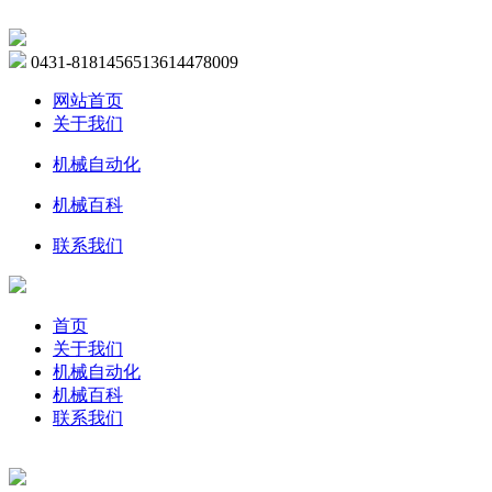
0431-81814565
13614478009
网站首页
关于我们
机械自动化
机械百科
联系我们
首页
关于我们
机械自动化
机械百科
联系我们