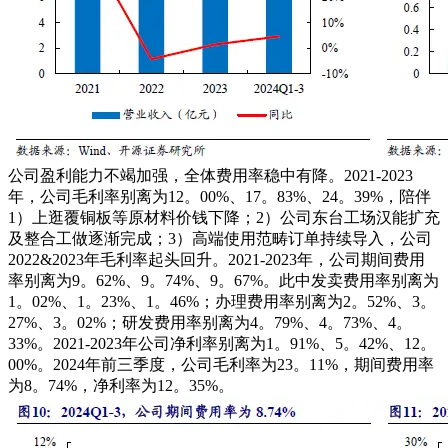
公司盈利能力不竭加强，全体费用率稳中有降。2021-2023
年，公司毛利率别离为12。00%、17。83%、24。39%，陪伴
1）上逛覆铜板等原材料价钱下降；2）公司东台工场汉能扩充
及整合工做逐渐完成；3）高端使用范畴订单持续导入，公司
2022&2023年毛利率起头回升。2021-2023年，公司期间费用
率别离为9。62%、9。74%、9。67%。此中发卖费用率别离为
1。02%、1。23%、1。46%；办理费用率别离为2。52%、3。
27%、3。02%；研发费用率别离为4。79%、4。73%、4。
33%。2021-2023年公司净利率别离为1。91%、5。42%、12。
00%。2024年前三季度，公司毛利率为23。11%，期间费用率
为8。74%，净利率为12。35%。