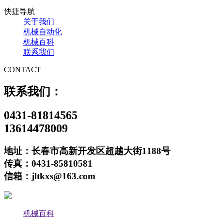
快捷导航
关于我们
机械自动化
机械百科
联系我们
CONTACT
联系我们：
0431-81814565
13614478009
地址：长春市高新开发区超越大街1188号
传真：0431-85810581
信箱：jltkxs@163.com
机械百科