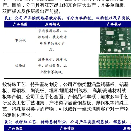
产。目前，公司具有江苏昆山和东台两大出产，具备单面板、
双面板以及多层板出产前提。
按特殊工艺、特殊基材划分，公司产物类型涵盖铜基板、铝基
板、厚铜板、陶瓷板、埋容/埋阻材料线板、高频/高速材料线
板等产物。公司工艺手艺全面、产物品种丰硕，颠末多年手艺
研发及工艺手艺堆集，产物类型涵盖铜基板、厚铜板等特殊工
艺、特殊基材类型的产物，可以或许一坐式满脚客户对于产物
的定制化需求。