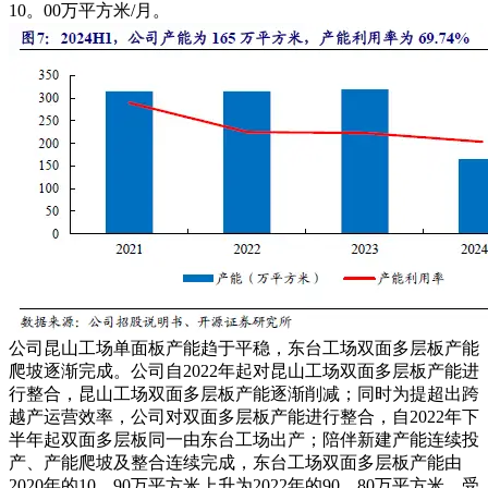
10。00万平方米/月。
公司昆山工场单面板产能趋于平稳，东台工场双面多层板产能
爬坡逐渐完成。公司自2022年起对昆山工场双面多层板产能进
行整合，昆山工场双面多层板产能逐渐削减；同时为提超出跨
越产运营效率，公司对双面多层板产能进行整合，自2022年下
半年起双面多层板同一由东台工场出产；陪伴新建产能连续投
产、产能爬坡及整合连续完成，东台工场双面多层板产能由
2020年的10。90万平方米上升为2022年的90。80万平方米。受