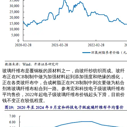
玻璃纤维布是覆铜板的原材料之一，由玻纤纱纺织而成。玻纤
布正在PCB制制中做为加强材料起到添加强度和绝缘的感化，
正在各类玻纤布中，合成树脂正在PCB制制中则次要做为粘合
剂将玻璃纤维布粘合到一路。参考宏和科技电子级玻璃纤维布
平均售价，2022年起电子级玻璃纤维布价钱起头下滑，目前价
钱不变正在较低程度。